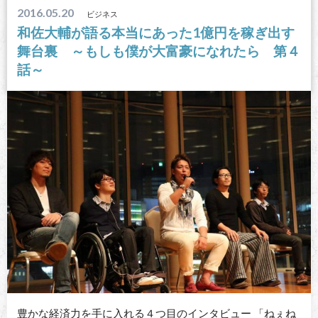
2016.05.20
ビジネス
和佐大輔が語る本当にあった1億円を稼ぎ出す
舞台裏 ～もしも僕が大富豪になれたら 第４
話～
豊かな経済力を手に入れる４つ目のインタビュー 「ねぇね