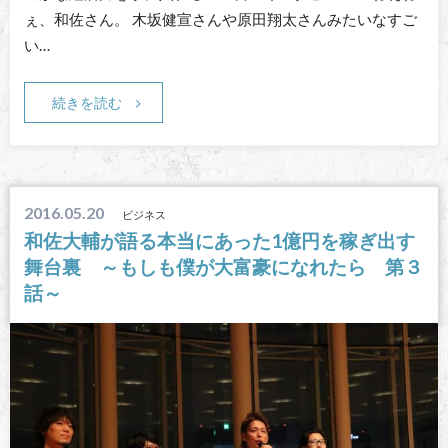
ぇ、和佐さん。 木坂健宣さんや原田翔太さんみたいなすご
い…
続きを読む
2016.05.20
ビジネス
和佐大輔が語る本当にあった1億円を稼ぎ出す
舞台裏 ～もしも僕が大富豪になれたら 第３
話～