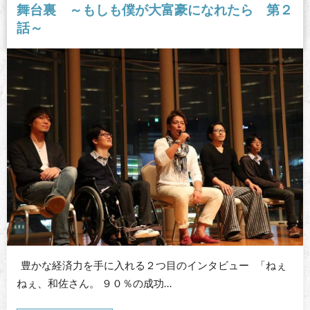
舞台裏 ～もしも僕が大富豪になれたら 第２
話～
豊かな経済力を手に入れる２つ目のインタビュー 「ねぇ
ねぇ、和佐さん。 ９０％の成功…