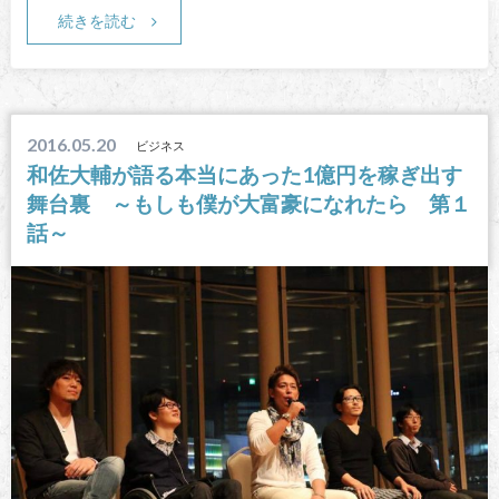
続きを読む
2016.05.20
ビジネス
和佐大輔が語る本当にあった1億円を稼ぎ出す
舞台裏 ～もしも僕が大富豪になれたら 第１
話～