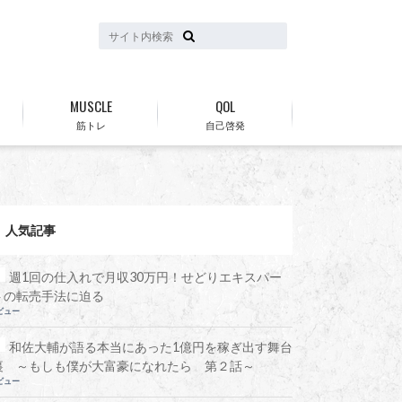
MUSCLE
QOL
筋トレ
自己啓発
人気記事
週1回の仕入れで月収30万円！せどりエキスパー
トの転売手法に迫る
ビュー
和佐大輔が語る本当にあった1億円を稼ぎ出す舞台
裏 ～もしも僕が大富豪になれたら 第２話～
ビュー