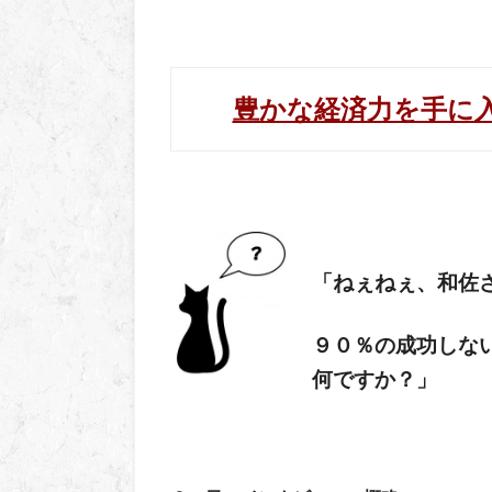
豊かな経済力を手に
「ねぇねぇ、和佐
９０％の成功しな
何ですか？
」