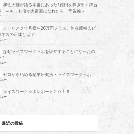
和佐大輔が語る本当にあった1億円を稼ぎ出す舞台
裏 ～もしも僕が大富豪になれたら 予告編～
ビュー
ノーリスクで月収を20万円プラス。無在庫輸入ビ
ジネスの正体とは？
ビュー
なぜライスワークラボを設立することになったの
か？
ビュー
ゼロから始める副業研究所・ライスワークラボ
ビュー
ライスワークラボレポート２０１６
ビュー
最近の投稿