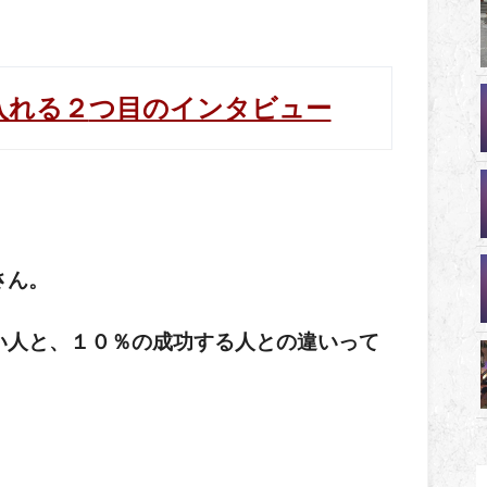
入れる２
つ目のインタビュー
さん。
い人と、
１０％の成功する人との違いって