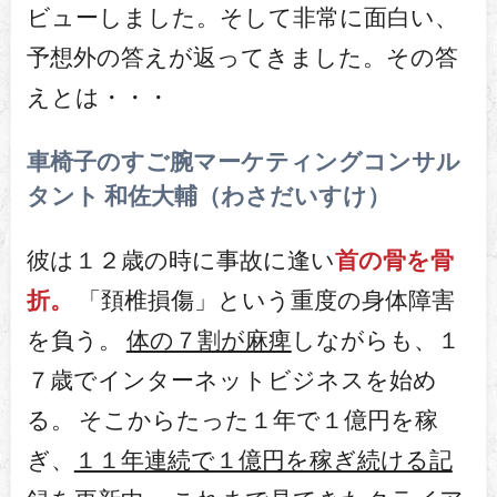
ビューしました。そして非常に面白い、
予想外の答えが返ってきました。その答
えとは・・・
車椅子のすご腕マーケティングコンサル
タント 和佐大輔（わさだいすけ）
彼は１２歳の時に事故に逢い
首の骨を骨
折。
「頚椎損傷」という重度の身体障害
を負う。
体の７割が麻痺
しながらも、１
７歳でインターネットビジネスを始め
る。 そこからたった１年で１億円を稼
ぎ、
１１年連続で１億円を稼ぎ続ける記