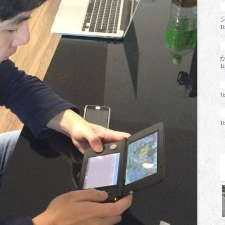
1
1
1
1