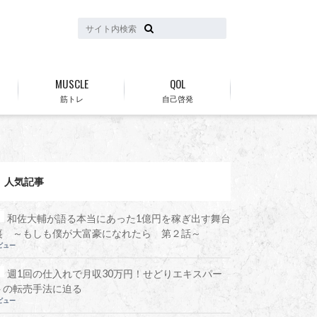
MUSCLE
QOL
筋トレ
自己啓発
人気記事
和佐大輔が語る本当にあった1億円を稼ぎ出す舞台
裏 ～もしも僕が大富豪になれたら 第２話～
ビュー
週1回の仕入れで月収30万円！せどりエキスパー
トの転売手法に迫る
ビュー