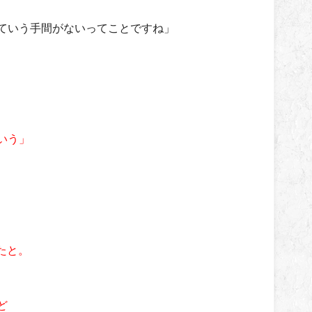
ていう手間がないってことですね」
いう」
たと。
ど