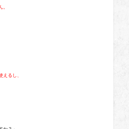
ん。
使えるし、
、
すか？」